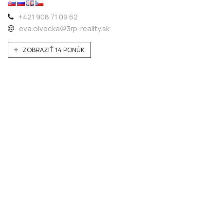
+421 908 71 09 62
eva.olvecka@3rp-reality.sk
ZOBRAZIŤ 14 PONÚK