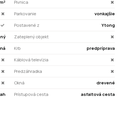
 m²
Pivnica
Parkovanie
vonkajšie
Postavené z
Ytong
ený
Zateplený objekt
ná
Krb
predpríprava
Káblová televízia
Predzáhradka
Okná
drevené
vah
Prístupová cesta
asfaltová cesta