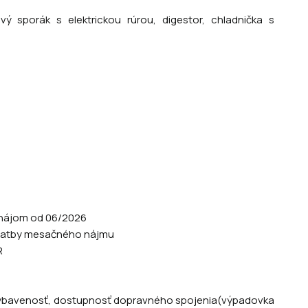
ý sporák s elektrickou rúrou, digestor, chladnička s
enájom od 06/2026
u platby mesačného nájmu
R
u vybavenosť, dostupnosť dopravného spojenia(výpadovka