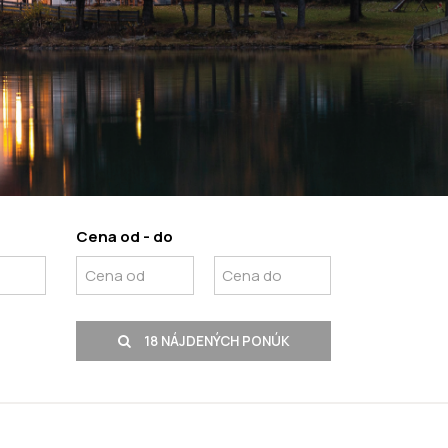
Cena od - do
18 NÁJDENÝCH PONÚK