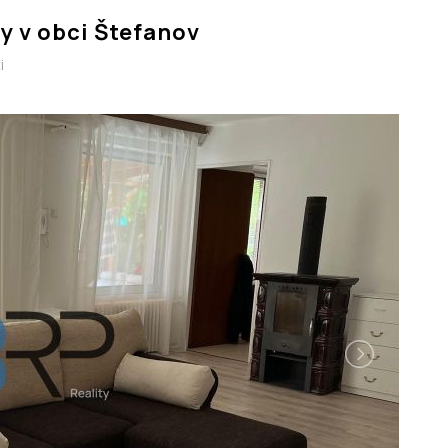
y v obci Štefanov
i