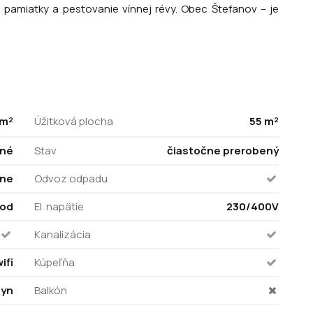
 pamiatky a pestovanie vínnej révy. Obec Štefanov – je
 m²
Úžitková plocha
55 m²
né
Stav
čiastočne prerobený
vne
Odvoz odpadu
vod
El. napätie
230/400V
Kanalizácia
ifi
Kúpeľňa
lyn
Balkón