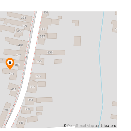
©
OpenStreetMap
contributors