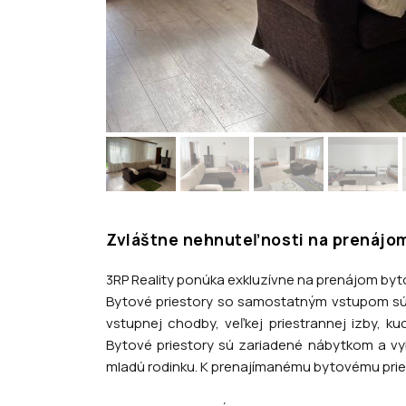
Zvláštne nehnuteľnosti na prenájom 
3RP Reality ponúka exkluzívne na prenájom byto
Bytové priestory so samostatným vstupom sú
vstupnej chodby, veľkej priestrannej izby, 
Bytové priestory sú zariadené nábytkom a vy
mladú rodinku. K prenajímanému bytovému pries