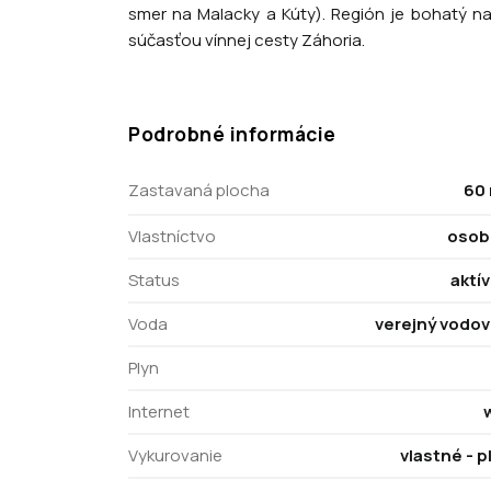
smer na Malacky a Kúty). Región je bohatý na
súčasťou vínnej cesty Záhoria.
Podrobné informácie
Zastavaná plocha
60
Vlastníctvo
osob
Status
aktí
Voda
verejný vodo
Plyn
Internet
w
Vykurovanie
vlastné - p