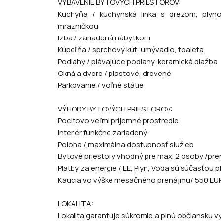
VYBAVENIE BYTOVÝCH PRIESTOROV:
Kuchyňa / kuchynská linka s drezom, plynov
mrazničkou
Izba / zariadená nábytkom
Kúpeľňa / sprchový kút, umývadlo, toaleta
Podlahy / plávajúce podlahy, keramická dlažba
Okná a dvere / plastové, drevené
Parkovanie / voľné státie
VÝHODY BYTOVÝCH PRIESTOROV:
Pocitovo veľmi príjemné prostredie
Interiér funkčne zariadený
Poloha / maximálna dostupnosť služieb
Bytové priestory vhodný pre max. 2 osoby /pr
Platby za energie / EE, Plyn, Voda sú súčasťo
Kaucia vo výške mesačného prenájmu/ 550 EU
LOKALITA:
Lokalita garantuje súkromie a plnú občiansk