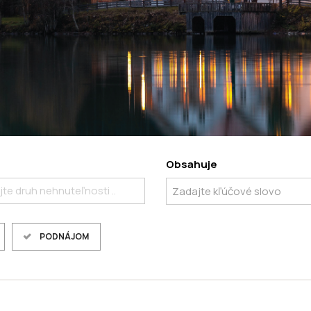
Obsahuje
te druh nehnuteľnosti ..
PODNÁJOM