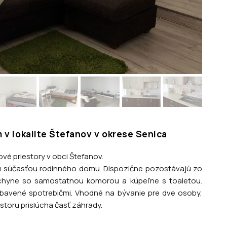
v lokalite Štefanov v okrese Senica
vé priestory v obci Štefanov.
 súčasťou rodinného domu. Dispozične pozostávajú zo
kuchyne so samostatnou komorou a kúpeľne s toaletou.
bavené spotrebičmi. Vhodné na bývanie pre dve osoby,
toru prislúcha časť záhrady.